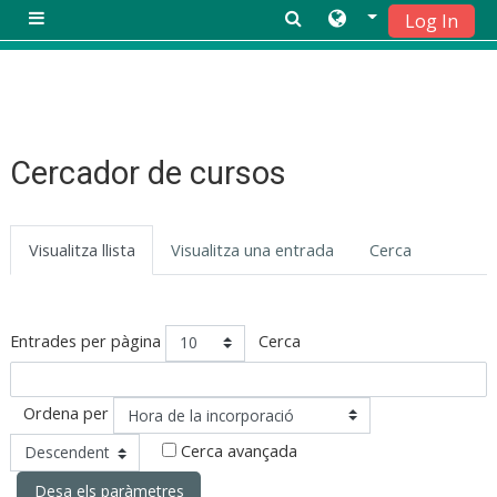
Log In
Panell lateral
Vés al contingut principal
Cercador de cursos
Visualitza llista
Visualitza una entrada
Cerca
Entrades per pàgina
Cerca
Ordre
Ordena per
Cerca avançada