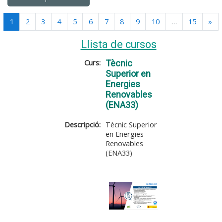
(current)
Se
1
2
3
4
5
6
7
8
9
10
…
15
»
Llista de cursos
Curs:
Tècnic
Superior en
Energies
Renovables
(ENA33)
Descripció:
Tècnic Superior
en Energies
Renovables
(ENA33)