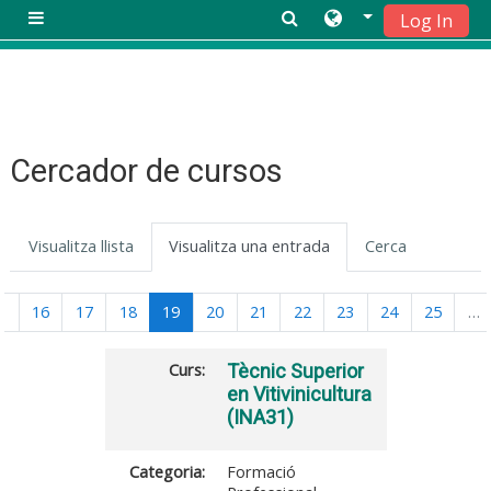
Log In
Panell lateral
Vés al contingut principal
Cercador de cursos
Visualitza llista
Visualitza una entrada
Cerca
(current)
…
16
17
18
19
20
21
22
23
24
25
…
Curs:
Tècnic Superior
en Vitivinicultura
(INA31)
Categoria:
Formació