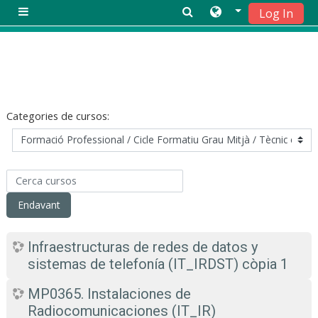
Log In
Panell lateral
Vés al contingut principal
Categories de cursos:
Cerca cursos
Endavant
Infraestructuras de redes de datos y
sistemas de telefonía (IT_IRDST) còpia 1
MP0365. Instalaciones de
Radiocomunicaciones (IT_IR)